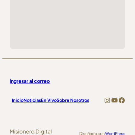
Ingresar al correo
https://
YouTu
Fac
Inicio
Noticias
En Vivo
Sobre Nosotros
Misionero Digital
Diseñado con
WordPress