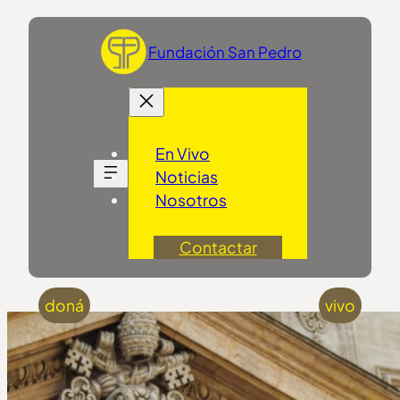
Saltar
al
Fundación San Pedro
contenido
En Vivo
Noticias
Nosotros
Contactar
doná
vivo